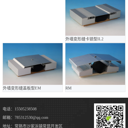
外墙变形缝卡锁型IL2
外墙变形缝盖板型EM
RM
电话：15505238508
邮箱：785312530@qq.com
地址：常熟市沙家浜镇常昆开发区